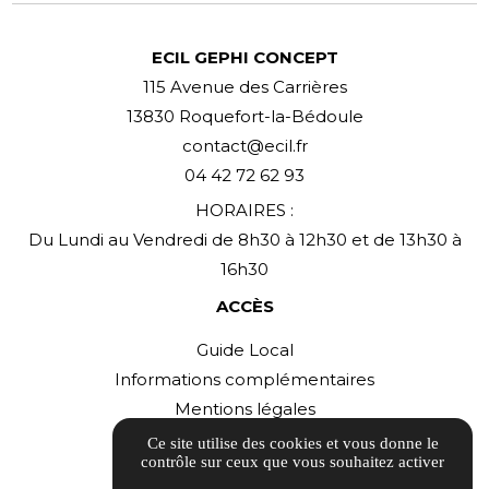
ECIL GEPHI CONCEPT
115 Avenue des Carrières
13830 Roquefort-la-Bédoule
contact@ecil.fr
04 42 72 62 93
HORAIRES :
Du Lundi au Vendredi de 8h30 à 12h30 et de 13h30 à
16h30
ACCÈS
Guide Local
Informations complémentaires
Mentions légales
Politique de confidentialité
Ce site utilise des cookies et vous donne le
contrôle sur ceux que vous souhaitez activer
Gestion des cookies