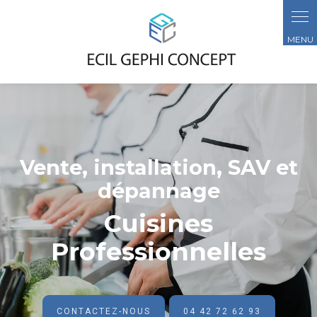
Panneau de gestion des cookies
Vente, installation, SAV et
dépannage
Cuisines
Professionnelles
CONTACTEZ-NOUS
04 42 72 62 93